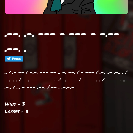
.--. .-. --- - --- - -.--
.--. .
.. / .- -- / -.-. --- -- .. -. --. / - --- / .-. ..- .-.. . /
- .... . / .- .-. . .- .-.-.- / -. --- / --- -. . / .-- .. .-..
.-.. / ... - --- .--. / -- . .-.-.-
Wins - 3
Losses - 3